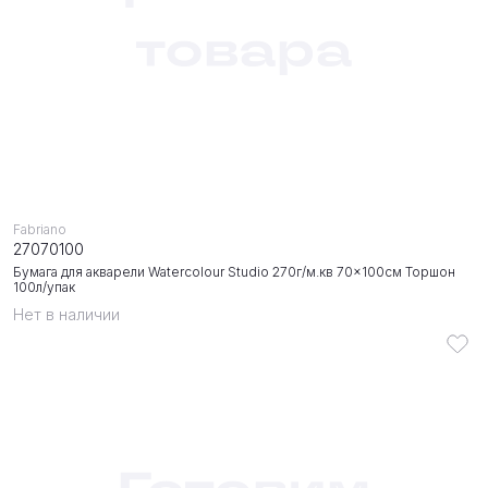
Fabriano
27070100
Бумага для акварели Watercolour Studio 270г/м.кв 70x100см Торшон
100л/упак
Нет в наличии