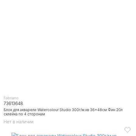
Fabriano
73613648
Блок для акварели Watercolour Studio 300г/м.кв 36x48см Фин 20л
склейка по 4 сторонам
Нет в наличии