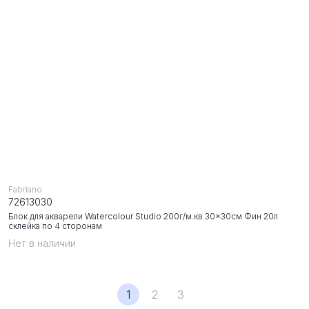
Fabriano
72613030
Блок для акварели Watercolour Studio 200г/м.кв 30x30см Фин 20л
склейка по 4 сторонам
Нет в наличии
1
2
3