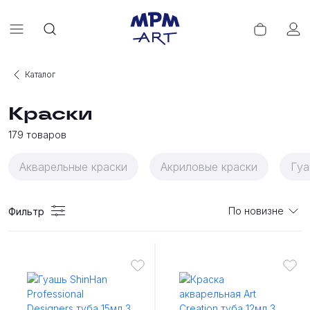
Каталог
Краски
179
товаров
Акварельные краски
Акриловые краски
Гуа
По новизне
Фильтр