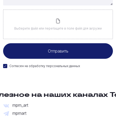
Выберите файл
или перетащите в поле файл для загрузки
Согласен на
обработку персональных данных
зное на наших каналах
Толь
mpm_art
mpmart