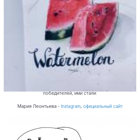
Новости
19 сентября 2017
Анна Голдина (
Instagram
) - художник и куратор творческого
марафона 'Варенье из жаркого лета' объявила
победителей, ими стали:
Мария Леонтьева -
Instagram
,
официальный сайт