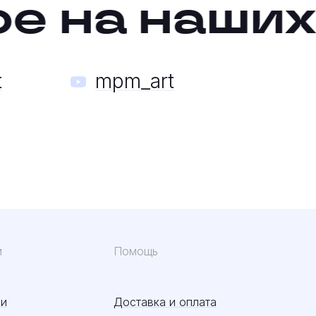
 на наших к
t
mpm_art
м
Помощь
ии
Доставка и оплата