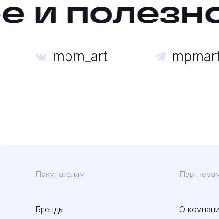
и полезное
mpm_art
mpmar
Покупателям
Партнера
Бренды
О компан