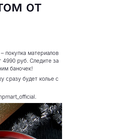
том от
 – покупка материалов
 4990 руб. Следите за
ним баночек!
ку сразу будет колье с
mart_official
.