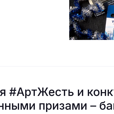
я #АртЖесть и конк
нными призами – ба