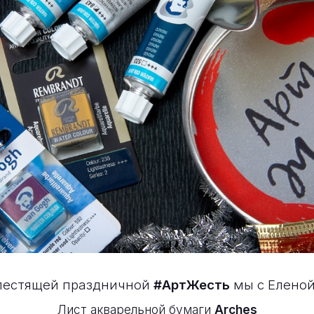
лестящей праздничной
#АртЖесть
мы с Еленой
Лист акварельной бумаги
Arches