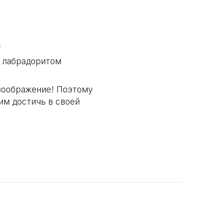
a
с лабрадоритом
воображение! Поэтому
им достичь в своей