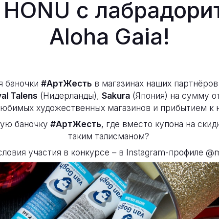
 HONU с лабрадори
Aloha Gaia!
я баночки
#АртЖесть
в магазинах наших партнёров
al Talens
(Нидерланды),
Sakura
(Япония) на сумму от
юбимых художественных магазинов и прибытием к 
бую баночку
#АртЖесть
, где вместо купона на скид
таким талисманом?
ловия участия в конкурсе – в Instagram-профиле
@mp