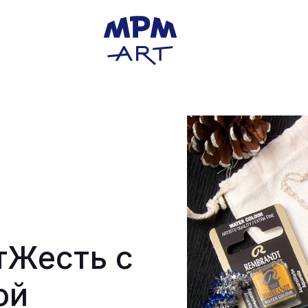
тЖесть с
ой