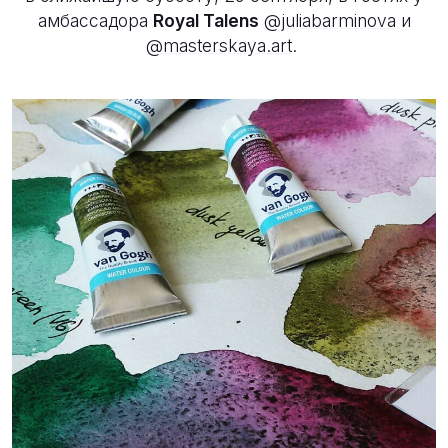
амбассадора
Royal Talens
@juliabarminova
и
@masterskaya.art
.