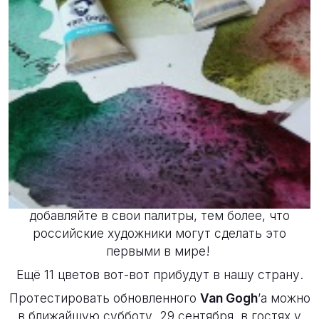
Новости
25 сентября 2018
Первая партия новых цветов акварели
Royal
Talens Van Gogh
(Нидерланды) – 21 из 32 ? уже в
магазинах!
Приходите, спрашивайте, выбирайте и
добавляйте в свои палитры, тем более, что
российские художники могут сделать это
первыми в мире!
Ещё 11 цветов вот-вот прибудут в нашу страну.
Протестировать обновленного
Van Gogh
’а можно
в ближайшую субботу, 29 сентября, в гостях у