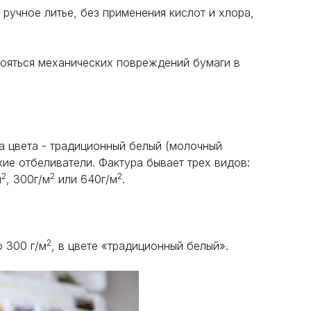
ручное литье, без применения кислот и хлора,
ояться механических повреждений бумаги в
а цвета - традиционный белый (молочный
кие отбеливатели. Фактура бывает трех видов:
2
2
2
м
, 300г/м
или 640г/м
.
2
 300 г/м
, в цвете «традиционный белый».