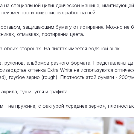
а на специальной цилиндрической машине, имитирующей 
и неизменности живописных работ на ней.
составом, защищающим бумагу от истирания. Можно не б
никах, отмывках, протирании цвета.
а обеих сторонах. На листах имеется водяной знак.
, рулонов, альбомов разного формата. Представлены дв
оизводстве оттенка Extra White не используются оптичес
sed), грубое зерно (rough). Плотность этой бумаги - 200г/
 акрила, туши, угля и графита.
 - на пружине, с фактурой «среднее зерно», плотностью