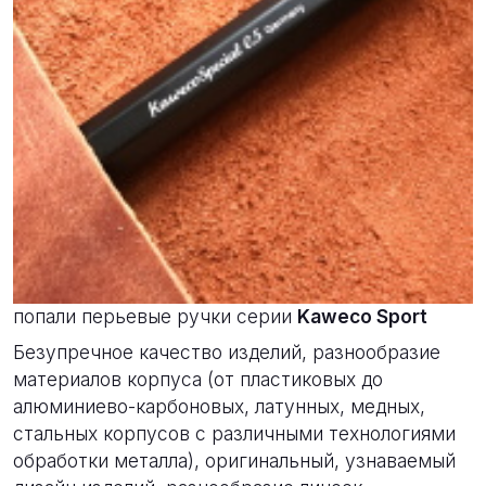
Новости
26 сентября 2019
Евгения Карчевская о Kaweco Special AL
Это не первый инструмент бренда
Kaweco
,
который я держу в руках. Первыми в мои руки
попали перьевые ручки серии
Kaweco Sport
Безупречное качество изделий, разнообразие
материалов корпуса (от пластиковых до
алюминиево-карбоновых, латунных, медных,
стальных корпусов с различными технологиями
обработки металла), оригинальный, узнаваемый