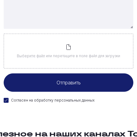
Выберите файл
или перетащите в поле файл для загрузки
Согласен на
обработку персональных данных
зное на наших каналах
Толь