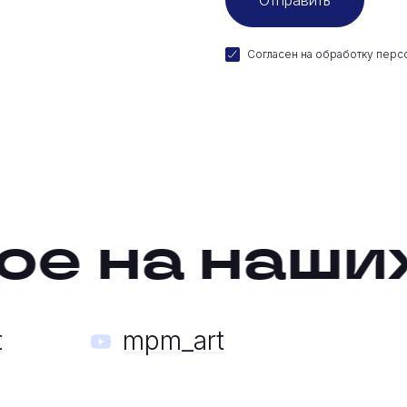
Согласен на
обработку перс
е на наших
t
mpm_art