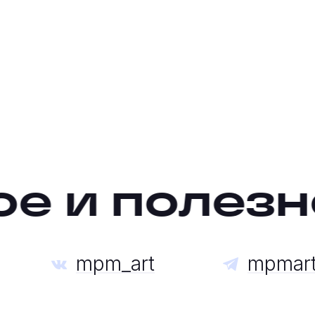
 и полезно
mpm_art
mpmar