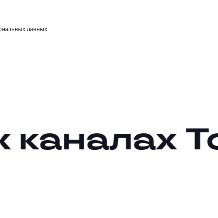
ональных данных
 каналах
То