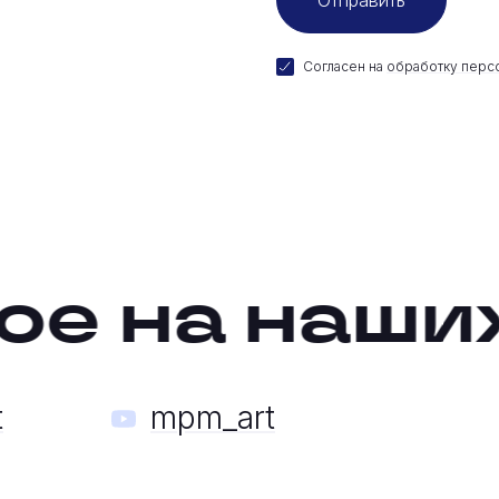
Согласен на
обработку перс
е на наших
t
mpm_art