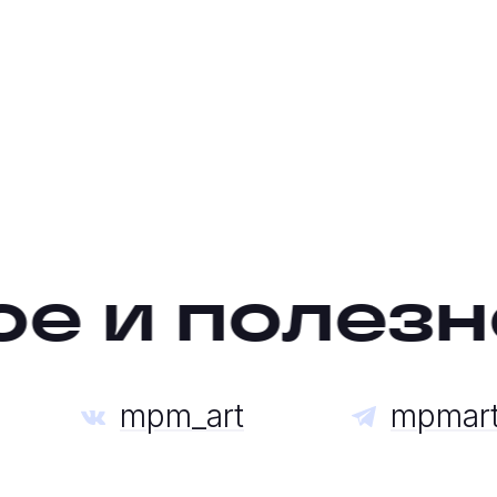
е и полезно
mpm_art
mpmar