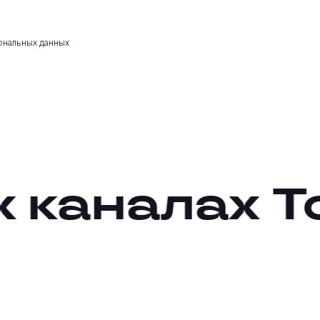
ональных данных
 каналах
То