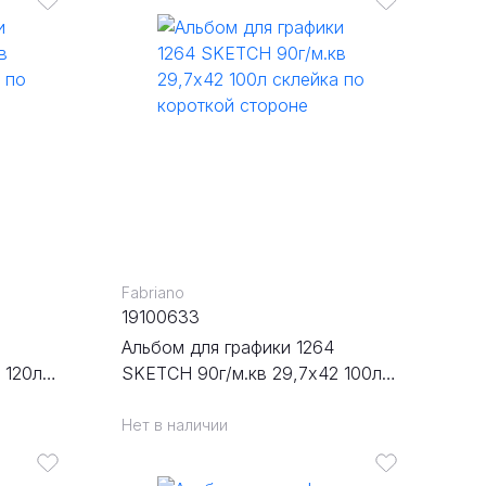
Fabriano
19100633
Альбом для графики 1264
 120л
SKETCH 90г/м.кв 29,7х42 100л
роне
склейка по короткой стороне
Нет в наличии