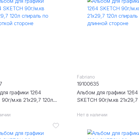
Fabriano
7
19100635
для графики 1264
Альбом для графики 1264
90г/м.кв 21х29,7 120л
SKETCH 90г/м.кв 21х29,7
 по короткой стороне
спираль по длинной стор
личии
Нет в наличии