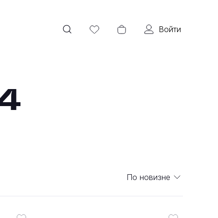
Войти
4
По новизне