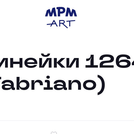
инейки 126
Fabriano)