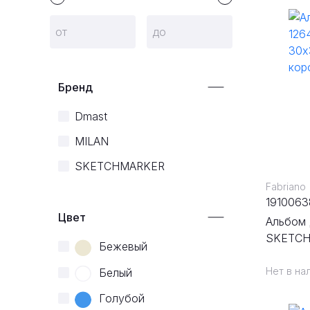
Бренд
Dmast
MILAN
SKETCHMARKER
Fabriano
1910063
Цвет
Альбом 
SKETCH 
Бежевый
спираль
Нет в на
Белый
Голубой