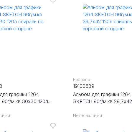
Fabriano
8
19100639
для графики 1264
Альбом для графики 1264
90г/м.кв 30х30 120л
SKETCH 90г/м.кв 29,7х42
 по короткой стороне
спираль по короткой сто
личии
Нет в наличии