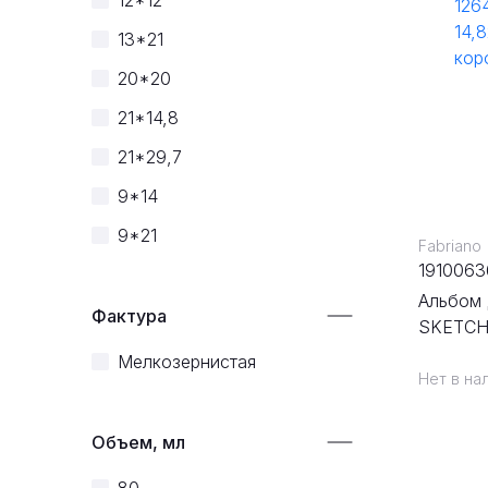
12*12
13*21
20*20
21*14,8
21*29,7
9*14
9*21
Fabriano
1910063
Альбом 
Фактура
SKETCH 
спираль
Мелкозернистая
Нет в на
Объем, мл