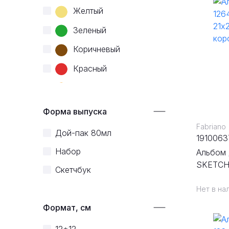
Желтый
Зеленый
Коричневый
Красный
Оранжевый
Розовый
Форма выпуска
Серый
Fabriano
Дой-пак 80мл
1910063
Синий
Набор
Альбом 
Фиолетовый
SKETCH 
Скетчбук
спираль
Черный
Нет в на
Формат, см