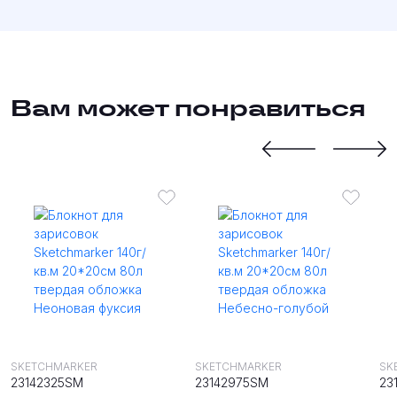
Вам может понравиться
SKETCHMARKER
SKETCHMARKER
SK
23142325SM
23142975SM
23