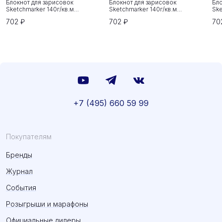
Блокнот для зарисовок
Блокнот для зарисовок
Бло
Sketchmarker 140г/кв.м
Sketchmarker 140г/кв.м
Ske
20*20cм 80л твердая обложка
20*20cм 80л твердая обложка
20
702 ₽
702 ₽
70
Неоновая фуксия
Небесно-голубой
Зе
+7 (495) 660 59 99
Покупателям
Бренды
Журнал
События
Розыгрыши и марафоны
Официальные дилеры