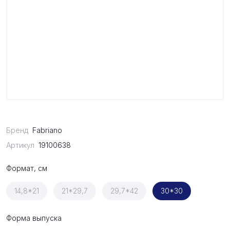
Бренд
Fabriano
Артикул
19100638
Формат, см
14,8*21
21*29,7
29,7*42
30*30
Форма выпуска