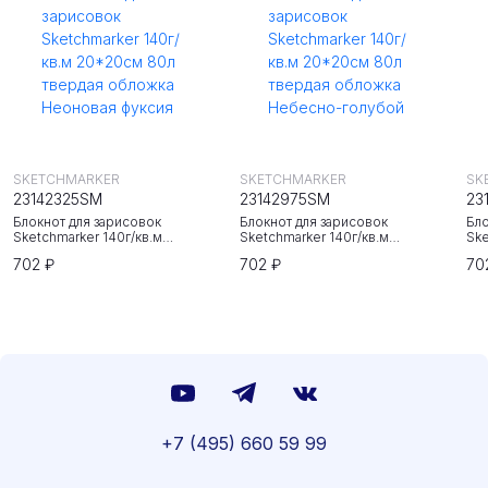
SKETCHMARKER
SKETCHMARKER
SK
23142325SM
23142975SM
23
Блокнот для зарисовок
Блокнот для зарисовок
Бло
Sketchmarker 140г/кв.м
Sketchmarker 140г/кв.м
Ske
20*20cм 80л твердая обложка
20*20cм 80л твердая обложка
20
702 ₽
702 ₽
70
Неоновая фуксия
Небесно-голубой
Зе
+7 (495) 660 59 99