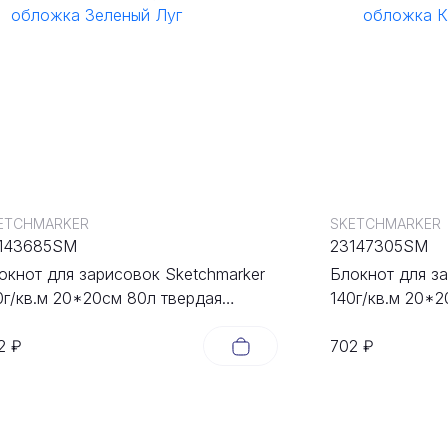
ETCHMARKER
SKETCHMARKER
143685SM
23147305SM
окнот для зарисовок Sketchmarker
Блокнот для з
0г/кв.м 20*20cм 80л твердая
140г/кв.м 20*2
ложка Зеленый Луг
обложка Капу
2 ₽
702 ₽