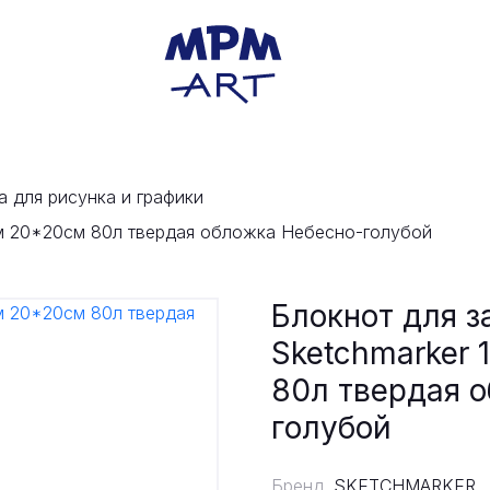
а для рисунка и графики
в.м 20*20cм 80л твердая обложка Небесно-голубой
Блокнот для з
Sketchmarker 
80л твердая 
голубой
Бренд
SKETCHMARKER