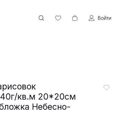
Войти
арисовок
140г/кв.м 20*20cм
обложка Небесно-