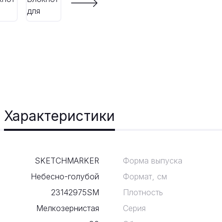
Характеристики
SKETCHMARKER
Форма выпуска
Небесно-голубой
Формат, см
23142975SM
Плотность
Мелкозернистая
Серия