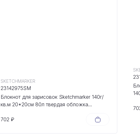
SK
23
SKETCHMARKER
Бл
23142975SM
14
Блокнот для зарисовок Sketchmarker 140г/
об
кв.м 20*20cм 80л твердая обложка
70
Небесно-голубой
702 ₽