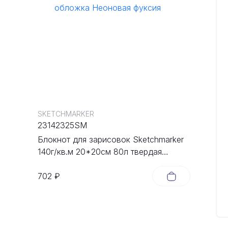
SKETCHMARKER
23142325SM
Блокнот для зарисовок Sketchmarker
140г/кв.м 20*20cм 80л твердая
обложка Неоновая фуксия
702 ₽