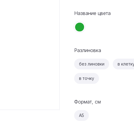
Название цвета
Разлиновка
без линовки
в клетк
в точку
Формат, см
A5