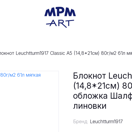
локнот Leuchtturm1917 Classic A5 (14,8*21см) 80г/м2 61л
Блокнот Leuch
(14,8*21см) 8
обложка Шалф
линовки
Бренд
Leuchtturm1917