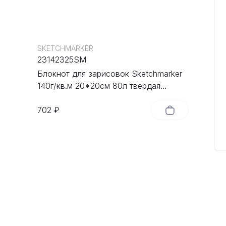
SKETCHMARKER
23142325SM
Блокнот для зарисовок Sketchmarker
140г/кв.м 20*20cм 80л твердая
обложка Неоновая фуксия
702 ₽