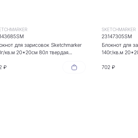
ETCHMARKER
SKETCHMARKER
143685SM
23147305SM
окнот для зарисовок Sketchmarker
Блокнот для з
0г/кв.м 20*20cм 80л твердая
140г/кв.м 20*2
ложка Зеленый Луг
обложка Капу
2 ₽
702 ₽