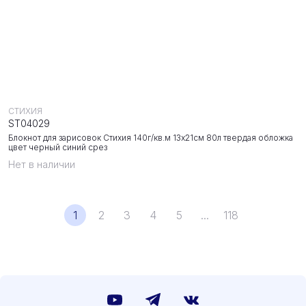
СТИХИЯ
ST04029
Блокнот для зарисовок Стихия 140г/кв.м 13х21см 80л твердая обложка
цвет черный синий срез
Нет в наличии
1
2
3
4
5
...
118