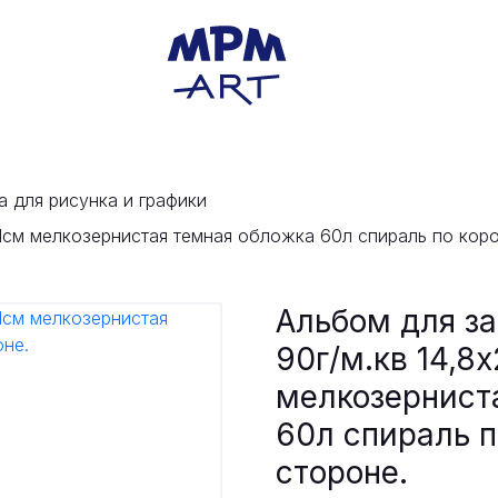
а для рисунка и графики
21см мелкозернистая темная обложка 60л спираль по коро
Альбом для за
90г/м.кв 14,8
мелкозернист
60л спираль п
стороне.