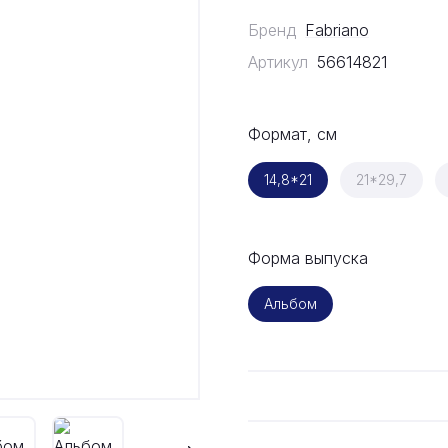
Бренд
Fabriano
Артикул
56614821
Формат, см
14,8*21
21*29,7
Форма выпуска
Альбом