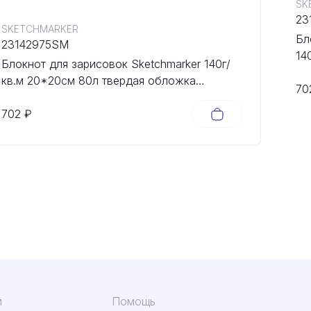
SK
23
SKETCHMARKER
Бл
23142975SM
14
Блокнот для зарисовок Sketchmarker 140г/
об
кв.м 20*20cм 80л твердая обложка
70
Небесно-голубой
702 ₽
м
Помощь