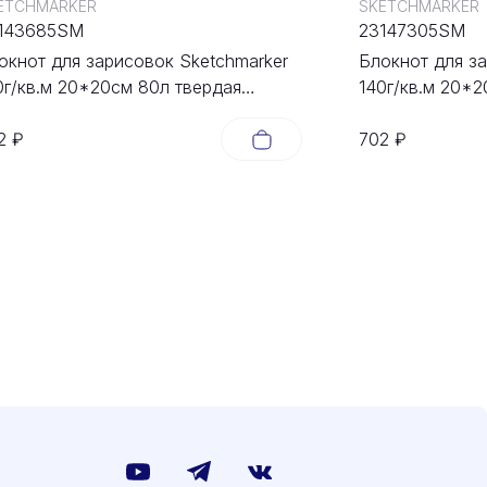
ETCHMARKER
SKETCHMARKER
143685SM
23147305SM
окнот для зарисовок Sketchmarker
Блокнот для з
0г/кв.м 20*20cм 80л твердая
140г/кв.м 20*2
ложка Зеленый Луг
обложка Капу
2 ₽
702 ₽