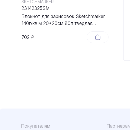
SKETCHMARKER
23142325SM
Блокнот для зарисовок Sketchmarker
140г/кв.м 20*20cм 80л твердая
обложка Неоновая фуксия
702 ₽
Покупателям
Партнера