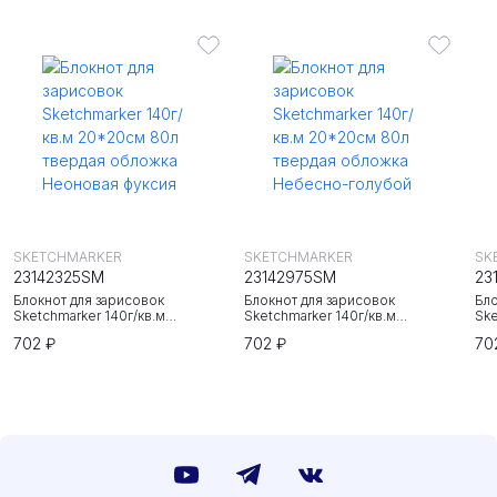
SKETCHMARKER
SKETCHMARKER
SK
23142325SM
23142975SM
23
Блокнот для зарисовок
Блокнот для зарисовок
Бло
Sketchmarker 140г/кв.м
Sketchmarker 140г/кв.м
Ske
20*20cм 80л твердая обложка
20*20cм 80л твердая обложка
20
702 ₽
702 ₽
70
Неоновая фуксия
Небесно-голубой
Зе