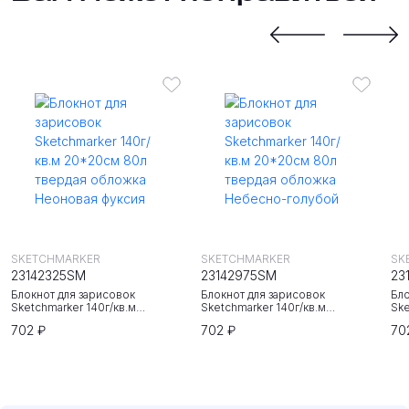
SKETCHMARKER
SKETCHMARKER
SK
23142325SM
23142975SM
23
Блокнот для зарисовок
Блокнот для зарисовок
Бло
Sketchmarker 140г/кв.м
Sketchmarker 140г/кв.м
Ske
20*20cм 80л твердая обложка
20*20cм 80л твердая обложка
20
702 ₽
702 ₽
70
Неоновая фуксия
Небесно-голубой
Зе