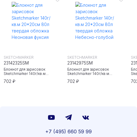
SKETCHMARKER
SKETCHMARKER
SK
23142325SM
23142975SM
23
Блокнот для зарисовок
Блокнот для зарисовок
Бло
Sketchmarker 140г/кв.м
Sketchmarker 140г/кв.м
Ske
20*20cм 80л твердая обложка
20*20cм 80л твердая обложка
20
702 ₽
702 ₽
70
Неоновая фуксия
Небесно-голубой
Зе
+7 (495) 660 59 99