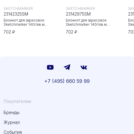
SKETCHMARKER
SKETCHMARKER
SK
23142325SM
23142975SM
23
Блокнот для зарисовок
Блокнот для зарисовок
Бло
Sketchmarker 140г/кв.м
Sketchmarker 140г/кв.м
Ske
20*20cм 80л твердая обложка
20*20cм 80л твердая обложка
20
702 ₽
702 ₽
70
Неоновая фуксия
Небесно-голубой
Зе
+7 (495) 660 59 99
Покупателям
Бренды
Журнал
События