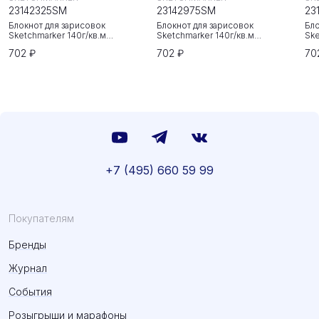
23142325SM
23142975SM
23
Блокнот для зарисовок
Блокнот для зарисовок
Бло
Sketchmarker 140г/кв.м
Sketchmarker 140г/кв.м
Ske
20*20cм 80л твердая обложка
20*20cм 80л твердая обложка
20
702 ₽
702 ₽
70
Неоновая фуксия
Небесно-голубой
Зе
+7 (495) 660 59 99
Покупателям
Бренды
Журнал
События
Розыгрыши и марафоны