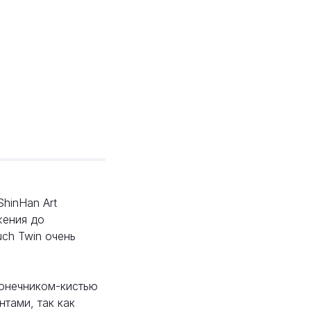
hinHan Art
жения до
ch Twin очень
конечником-кистью
тами, так как