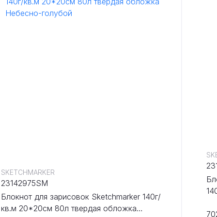
SK
23
SKETCHMARKER
Бл
23142975SM
14
Блокнот для зарисовок Sketchmarker 140г/
об
кв.м 20*20cм 80л твердая обложка
70