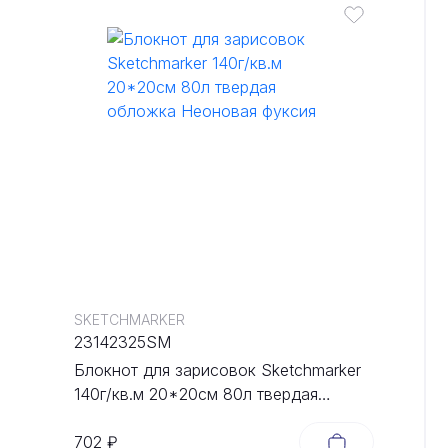
SKETCHMARKER
23142325SM
Блокнот для зарисовок Sketchmarker
140г/кв.м 20*20cм 80л твердая
обложка Неоновая фуксия
702 ₽