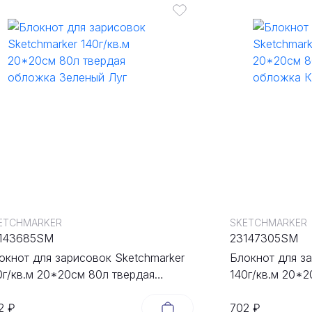
ETCHMARKER
SKETCHMARKER
143685SM
23147305SM
окнот для зарисовок Sketchmarker
Блокнот для з
0г/кв.м 20*20cм 80л твердая
140г/кв.м 20*2
ложка Зеленый Луг
обложка Капу
2 ₽
702 ₽