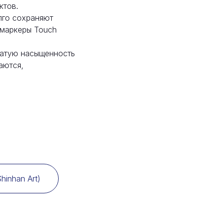
ктов.
лго сохраняют
 маркеры Touch
гатую насыщенность
аются,
hinhan Art)