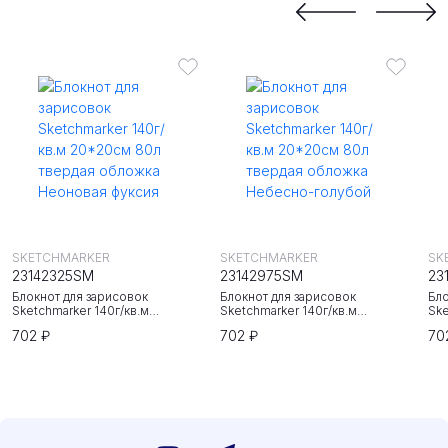
SKETCHMARKER
SKETCHMARKER
SK
23142325SM
23142975SM
23
Блокнот для зарисовок
Блокнот для зарисовок
Бло
Sketchmarker 140г/кв.м
Sketchmarker 140г/кв.м
Ske
20*20cм 80л твердая обложка
20*20cм 80л твердая обложка
20
702 ₽
702 ₽
70
Неоновая фуксия
Небесно-голубой
Зе