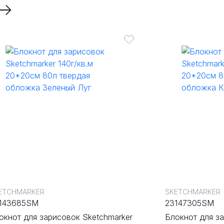
ETCHMARKER
SKETCHMARKER
143685SM
23147305SM
окнот для зарисовок Sketchmarker
Блокнот для з