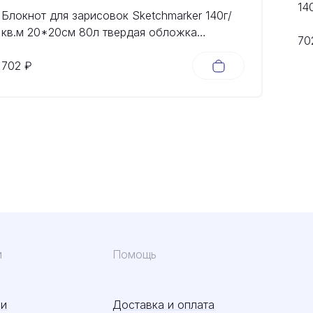
14
Блокнот для зарисовок Sketchmarker 140г/
об
кв.м 20*20cм 80л твердая обложка
70
Небесно-голубой
702 ₽
м
Помощь
ии
Доставка и оплата