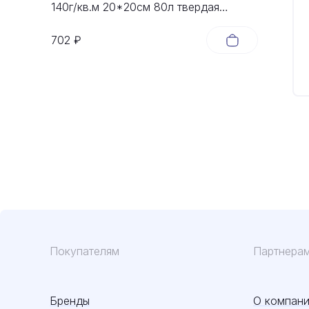
140г/кв.м 20*20cм 80л твердая
обложка Неоновая фуксия
702 ₽
Покупателям
Партнера
Бренды
О компан