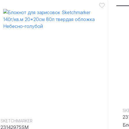
SK
23
SKETCHMARKER
Бл
23142975SM