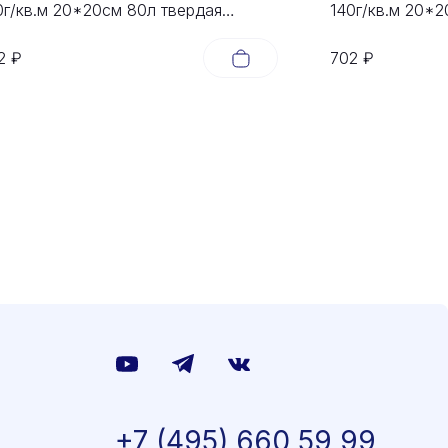
0г/кв.м 20*20cм 80л твердая
140г/кв.м 20*2
ложка Зеленый Луг
обложка Капу
2 ₽
702 ₽
+7 (495) 660 59 99