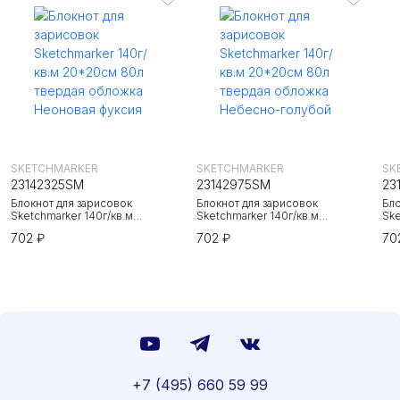
SKETCHMARKER
SKETCHMARKER
SK
23142325SM
23142975SM
23
Блокнот для зарисовок
Блокнот для зарисовок
Бло
Sketchmarker 140г/кв.м
Sketchmarker 140г/кв.м
Ske
20*20cм 80л твердая обложка
20*20cм 80л твердая обложка
20
702 ₽
702 ₽
70
Неоновая фуксия
Небесно-голубой
Зе
+7 (495) 660 59 99