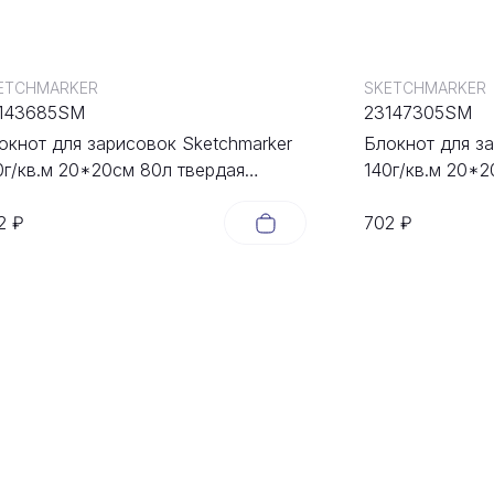
ETCHMARKER
SKETCHMARKER
143685SM
23147305SM
окнот для зарисовок Sketchmarker
Блокнот для з
0г/кв.м 20*20cм 80л твердая
140г/кв.м 20*2
ложка Зеленый Луг
обложка Капу
2 ₽
702 ₽