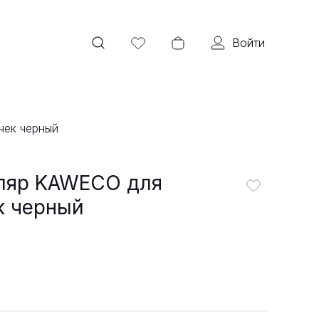
Войти
чек черный
ляр KAWECO для
к черный