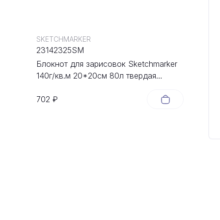
SKETCHMARKER
23142325SM
Блокнот для зарисовок Sketchmarker
140г/кв.м 20*20cм 80л твердая
обложка Неоновая фуксия
702 ₽