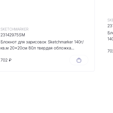
SK
23
SKETCHMARKER
Бл
23142975SM
14
Блокнот для зарисовок Sketchmarker 140г/
об
кв.м 20*20cм 80л твердая обложка
70
Небесно-голубой
702 ₽