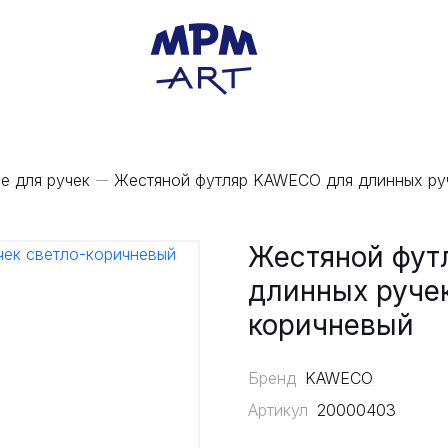
е для ручек
Жестяной футляр KAWECO для длинных ру
Жестяной фут
длинных ручек
коричневый
Бренд
KAWECO
Артикул
20000403