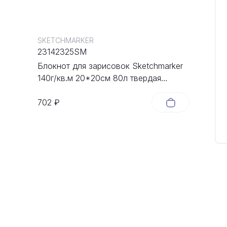
SKETCHMARKER
23142325SM
Блокнот для зарисовок Sketchmarker
140г/кв.м 20*20cм 80л твердая
обложка Неоновая фуксия
702 ₽