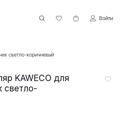
Войти
чек светло-коричневый
ляр KAWECO для
 светло-