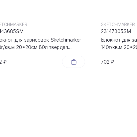
ETCHMARKER
SKETCHMARKER
143685SM
23147305SM
окнот для зарисовок Sketchmarker
Блокнот для з
0г/кв.м 20*20cм 80л твердая
140г/кв.м 20*2
ложка Зеленый Луг
обложка Капу
2 ₽
702 ₽