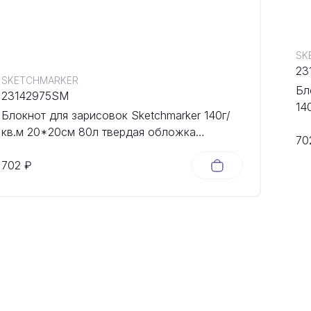
SK
23
SKETCHMARKER
Бл
23142975SM
14
Блокнот для зарисовок Sketchmarker 140г/
об
кв.м 20*20cм 80л твердая обложка
70
Небесно-голубой
702 ₽