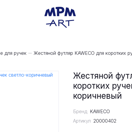
е для ручек
Жестяной футляр KAWECO для коротких ру
Жестяной фут
коротких руче
коричневый
Бренд
KAWECO
Артикул
20000402