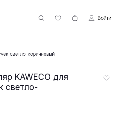
Войти
чек светло-коричневый
ляр KAWECO для
к светло-