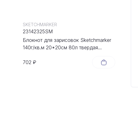
SKETCHMARKER
23142325SM
Блокнот для зарисовок Sketchmarker
140г/кв.м 20*20cм 80л твердая
обложка Неоновая фуксия
702 ₽