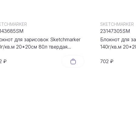
ETCHMARKER
SKETCHMARKER
143685SM
23147305SM
окнот для зарисовок Sketchmarker
Блокнот для з
0г/кв.м 20*20cм 80л твердая
140г/кв.м 20*2
ложка Зеленый Луг
обложка Капу
2 ₽
702 ₽