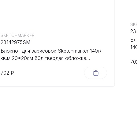
SK
23
SKETCHMARKER
Бл
23142975SM
14
Блокнот для зарисовок Sketchmarker 140г/
об
кв.м 20*20cм 80л твердая обложка
70
Небесно-голубой
702 ₽