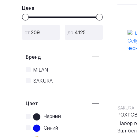
Цена
Бренд
MILAN
SAKURA
Цвет
SAKURA
POXPGB
Черный
Набор ге
Синий
3шт бел