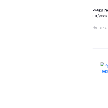
Ручка ге
шт/упак
ассорти
Нет в на