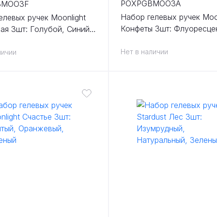
POXPGBMOO3A
BMOO3F
Набор гелевых ручек Moo
елевых ручек Moonlight
Конфеты 3шт: Флуоресце
ая 3шт: Голубой, Синий,
Киноварь, Маджента роз
Нет в наличии
личии