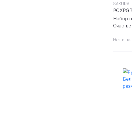
SAKURA
POXPG
Набор г
Счастье
Оранжев
Нет в на