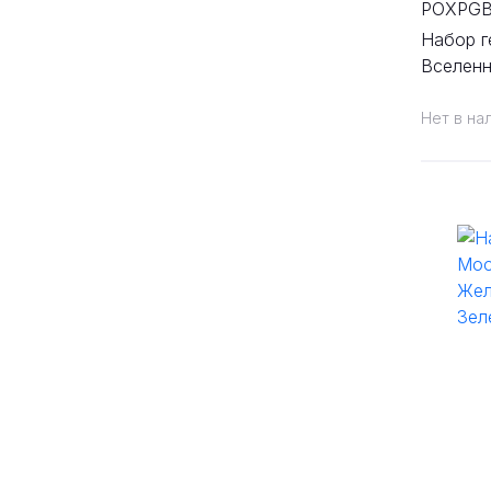
POXPG
Набор г
Вселенн
Темный
Нет в на