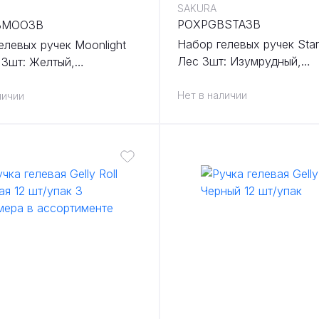
SAKURA
POXPGBSTA3B
BMOO3B
Набор гелевых ручек Star
елевых ручек Moonlight
Лес 3шт: Изумрудный,
 3шт: Желтый,
Натуральный, Зеленый
ый, Зеленый
Нет в наличии
личии