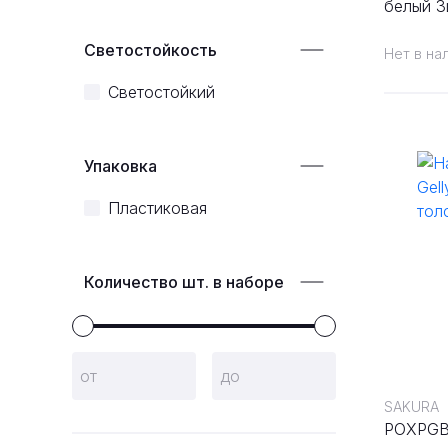
белый 3
05,08,10
Светостойкость
Нет в на
Светостойкий
Упаковка
Пластиковая
Количество шт. в наборе
SAKURA
POXPG