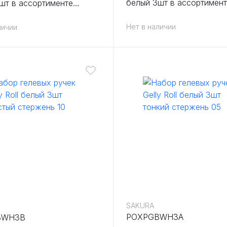
белый 3шт в ассортимен
шт в ассортименте
05,08,10 в блистере
Нет в наличии
личии
SAKURA
POXPGBWH3A
BWH3B