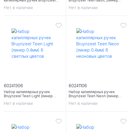
капиллярных ручек Bruynzeel
Bruynzeel Teen Basic (линер
Creatives Токио (линер
0.4мм) 6 основных цветов
Нет в наличии
Нет в наличии
0.4мм+кисть) 6 цветов
60241306
60241106
Набор капиллярных ручек
Набор капиллярных ручек
Bruynzeel Teen Light (линер
Bruynzeel Teen Neon (линер
0.4мм) 6 светлых цветов
0.4мм) 6 неоновых цветов
Нет в наличии
Нет в наличии