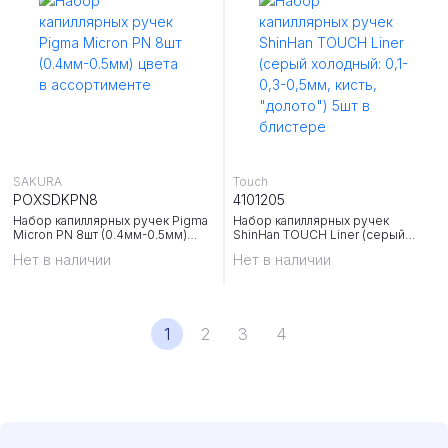
SAKURA
Touch
POXSDKPN8
4101205
Набор капиллярных ручек Pigma
Набор капиллярных ручек
Micron PN 8шт (0.4мм-0.5мм)
ShinHan TOUCH Liner (серый
цвета в ассортименте
холодный: 0,1-0,3-0,5мм, кисть,
Нет в наличии
Нет в наличии
"долото") 5шт в блистере
1
2
3
4