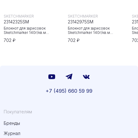
SKETCHMARKER
SKETCHMARKER
SK
23142325SM
23142975SM
23
Блокнот для зарисовок
Блокнот для зарисовок
Бло
Sketchmarker 140г/кв.м
Sketchmarker 140г/кв.м
Ske
20*20cм 80л твердая обложка
20*20cм 80л твердая обложка
20
702 ₽
702 ₽
70
Неоновая фуксия
Небесно-голубой
Зе
+7 (495) 660 59 99
Покупателям
Бренды
Журнал