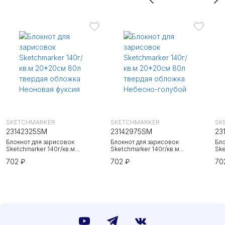
SKETCHMARKER
SKETCHMARKER
SK
23142325SM
23142975SM
23
Блокнот для зарисовок
Блокнот для зарисовок
Бло
Sketchmarker 140г/кв.м
Sketchmarker 140г/кв.м
Ske
20*20cм 80л твердая обложка
20*20cм 80л твердая обложка
20
702 ₽
702 ₽
70
Неоновая фуксия
Небесно-голубой
Зе