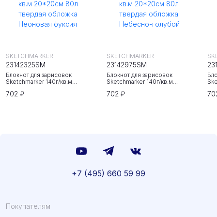
SKETCHMARKER
SKETCHMARKER
SK
23142325SM
23142975SM
23
Блокнот для зарисовок
Блокнот для зарисовок
Бло
Sketchmarker 140г/кв.м
Sketchmarker 140г/кв.м
Ske
20*20cм 80л твердая обложка
20*20cм 80л твердая обложка
20
702 ₽
702 ₽
70
Неоновая фуксия
Небесно-голубой
Зе
+7 (495) 660 59 99
Покупателям