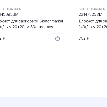
ETCHMARKER
SKETCHMARKER
143685SM
23147305SM
окнот для зарисовок Sketchmarker
Блокнот для з
0г/кв.м 20*20cм 80л твердая
140г/кв.м 20*2
ложка Зеленый Луг
обложка Капу
2 ₽
702 ₽