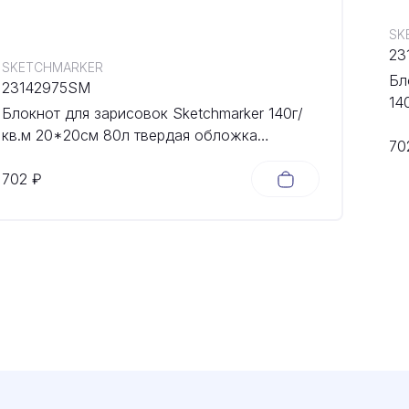
SK
23
SKETCHMARKER
Бл
23142975SM
14
Блокнот для зарисовок Sketchmarker 140г/
об
кв.м 20*20cм 80л твердая обложка
70
Небесно-голубой
702 ₽