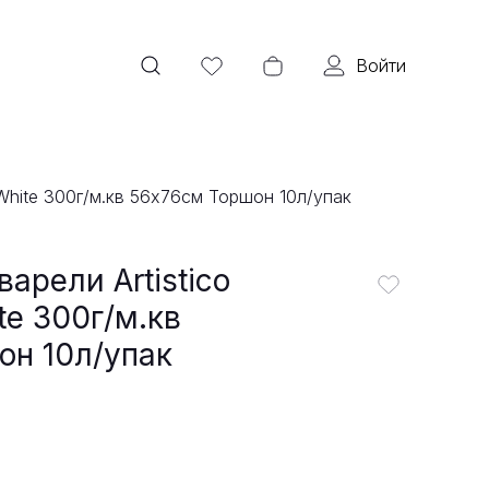
Войти
l White 300г/м.кв 56x76см Торшон 10л/упак
арели Artistico
ite 300г/м.кв
он 10л/упак