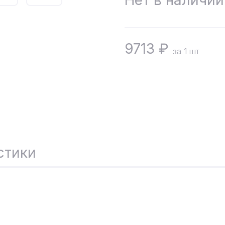
Нет в наличии
9713
₽
за 1 шт
стики