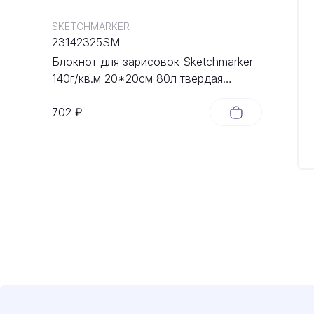
SKETCHMARKER
23142325SM
Блокнот для зарисовок Sketchmarker
140г/кв.м 20*20cм 80л твердая
обложка Неоновая фуксия
702 ₽