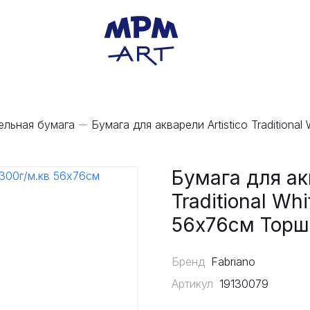
ельная бумага
Бумага для акварели Artistico Traditiona
Бумага для акв
Traditional Wh
56x76см Торш
Бренд
Fabriano
Артикул
19130079