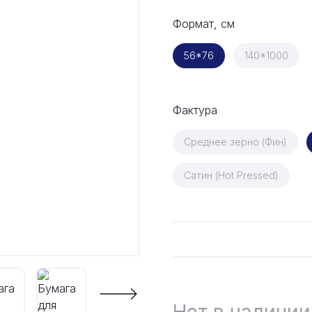
Формат, см
56*76
140*1000
Фактура
Среднее зерно (Фин)
Сатин (Hot Pressed)