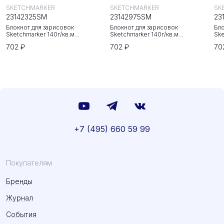
SKETCHMARKER
SKETCHMARKER
SK
23142325SM
23142975SM
23
Блокнот для зарисовок
Блокнот для зарисовок
Бло
Sketchmarker 140г/кв.м
Sketchmarker 140г/кв.м
Ske
20*20cм 80л твердая обложка
20*20cм 80л твердая обложка
20
702 ₽
702 ₽
70
Неоновая фуксия
Небесно-голубой
Зе
+7 (495) 660 59 99
Покупателям
Бренды
Журнал
События