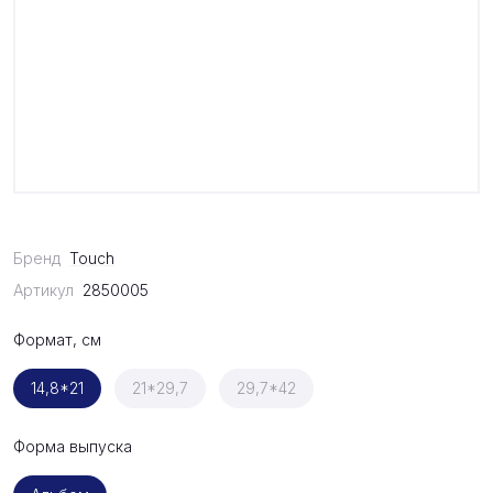
Бренд
Touch
Артикул
2850005
Формат, см
14,8*21
21*29,7
29,7*42
Форма выпуска