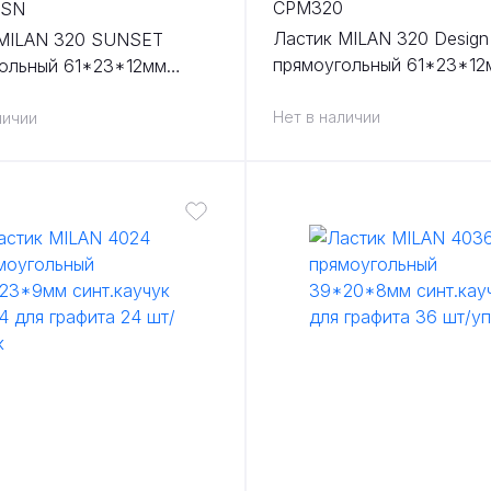
CPM320
0SN
Ластик MILAN 320 Design
 MILAN 320 SUNSET
прямоугольный 61*23*12
ольный 61*23*12мм
пластик для графита для 
 20 шт/упак
бумаги 20 шт/упак
Нет в наличии
личии