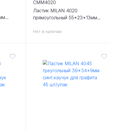
CMM4020
Ластик MILAN 4020
мм
прямоугольный 55*23*13мм
пленки и
синт.каучук художественный 20
шт/упак
Нет в наличии