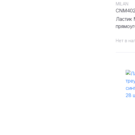
MILAN
CNM40
Ластик 
прямоу
синт.ка
шт/упак
Нет в на