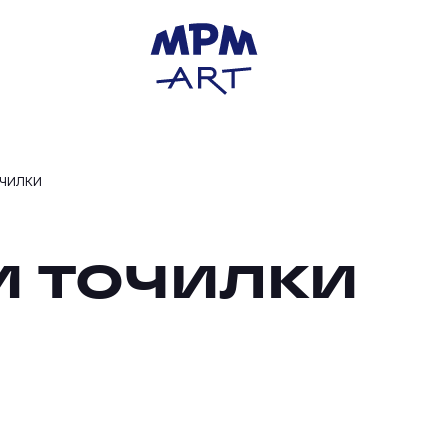
очилки
и точилки