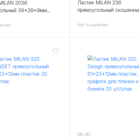
Ластик MILAN 236
MILAN 2036
прямоугольный скошенны
гольный 39*29*9мм
56*19*9мм пластик для 
 для графита 36 шт/упак
цвета в ассортименте
Нет в наличии
личии
(флюоресцентный) 36 шт
MILAN