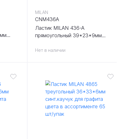
MILAN
CNM436A
Ластик MILAN 436-A
3мм
прямоугольный 39*23*9мм
цвета в
синт.каучук 36 шт/упак
Нет в наличии