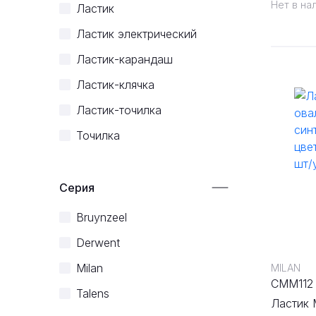
Нет в на
Ластик
Ластик электрический
Ластик-карандаш
Ластик-клячка
Ластик-точилка
Точилка
Серия
Bruynzeel
Derwent
Milan
MILAN
CMM112
Talens
Ластик 