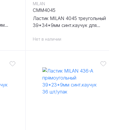
MILAN
CMM4045
Ластик MILAN 4045 треугольный
мм
39*34*9мм синт.каучук для
36 шт/
графита 45 шт/упак
Нет в наличии