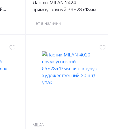
Ластик MILAN 2424
й
прямоугольный 39*23*13мм
графита
синт.каучук художественный 24
шт/упак
Нет в наличии
/упак
MILAN