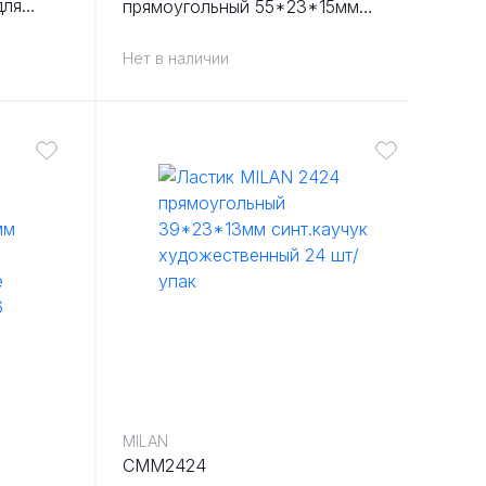
для
прямоугольный 55*23*15мм
енте: 24
синт.каучук художественный 5
шт/упак
Нет в наличии
MILAN
CMM2424