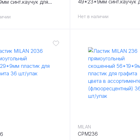
49*23*9мм синт.каучук 
мм синт.каучук для
графита цвета в ассортим
 цвета в ассортименте 12
шт/упак
Нет в наличии
личии
MILAN
CPM236
6