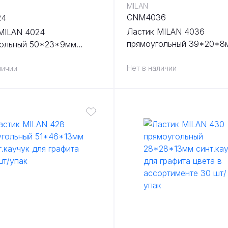
MILAN
CNM4036
24
Ластик MILAN 4036
MILAN 4024
прямоугольный 39*20*8
гольный 50*23*9мм
синт.каучук для графита 
учук 4024 для графита 24
упак
Нет в наличии
личии