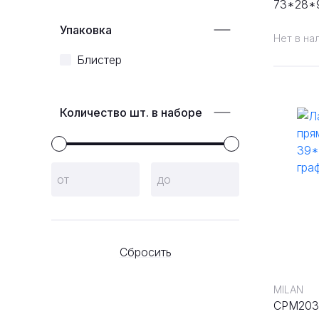
73*28*9
графита
Упаковка
шт/упак
Нет в на
Блистер
Количество шт. в наборе
Сбросить
MILAN
CPM203