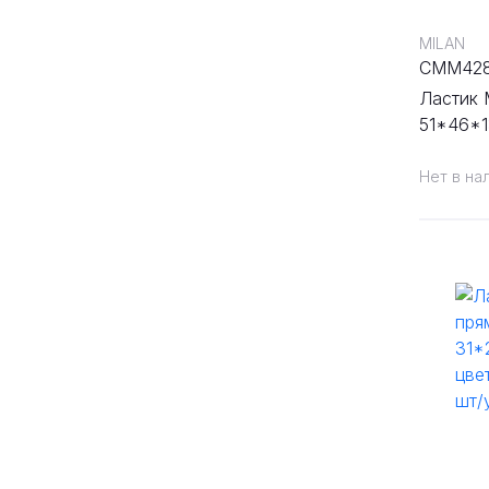
MILAN
CMM42
Ластик 
51*46*1
графита
Нет в на