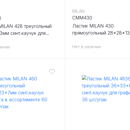
MILAN
CMM430
8
Ластик MILAN 430
MILAN 428 треугольный
прямоугольный 28*28*1
3мм синт.каучук для
синт.каучук для графита 
 28 шт/упак
ассортименте 30 шт/упак
Нет в наличии
личии