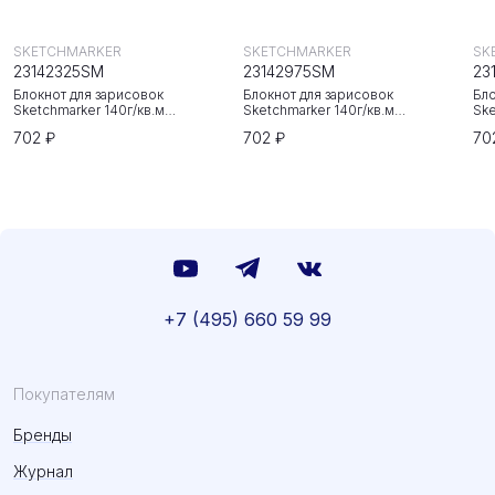
SKETCHMARKER
SKETCHMARKER
SK
23142325SM
23142975SM
23
Блокнот для зарисовок
Блокнот для зарисовок
Бло
Sketchmarker 140г/кв.м
Sketchmarker 140г/кв.м
Ske
20*20cм 80л твердая обложка
20*20cм 80л твердая обложка
20
702 ₽
702 ₽
70
Неоновая фуксия
Небесно-голубой
Зе
+7 (495) 660 59 99
Покупателям
Бренды
Журнал