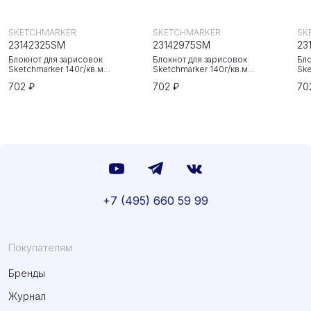
SKETCHMARKER
SKETCHMARKER
SK
23142325SM
23142975SM
23
Блокнот для зарисовок
Блокнот для зарисовок
Бло
Sketchmarker 140г/кв.м
Sketchmarker 140г/кв.м
Ske
20*20cм 80л твердая обложка
20*20cм 80л твердая обложка
20
702 ₽
702 ₽
70
Неоновая фуксия
Небесно-голубой
Зе
+7 (495) 660 59 99
Покупателям
Бренды
Журнал