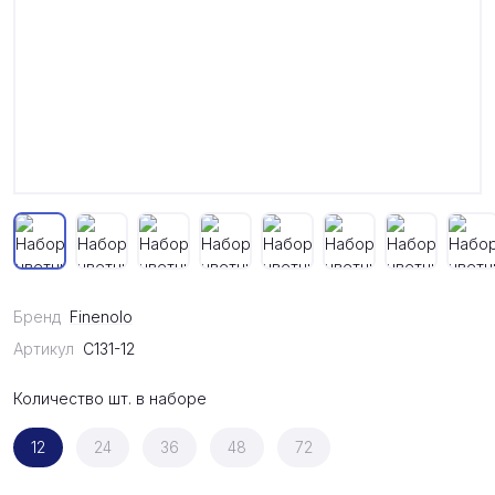
Бренд
Finenolo
Артикул
C131-12
Количество шт. в наборе
12
24
36
48
72