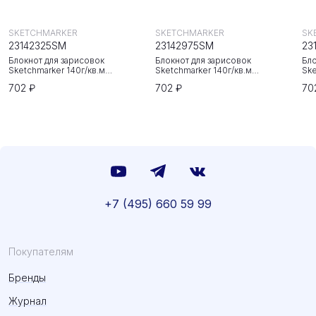
SKETCHMARKER
SKETCHMARKER
SK
23142325SM
23142975SM
23
Блокнот для зарисовок
Блокнот для зарисовок
Бло
Sketchmarker 140г/кв.м
Sketchmarker 140г/кв.м
Ske
20*20cм 80л твердая обложка
20*20cм 80л твердая обложка
20
702 ₽
702 ₽
70
Неоновая фуксия
Небесно-голубой
Зе
+7 (495) 660 59 99
Покупателям
Бренды
Журнал