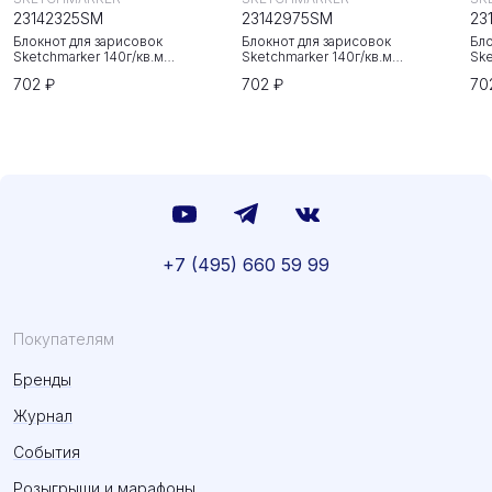
23142325SM
23142975SM
23
Блокнот для зарисовок
Блокнот для зарисовок
Бло
Sketchmarker 140г/кв.м
Sketchmarker 140г/кв.м
Ske
20*20cм 80л твердая обложка
20*20cм 80л твердая обложка
20
702 ₽
702 ₽
70
Неоновая фуксия
Небесно-голубой
Зе
+7 (495) 660 59 99
Покупателям
Бренды
Журнал
События
Розыгрыши и марафоны