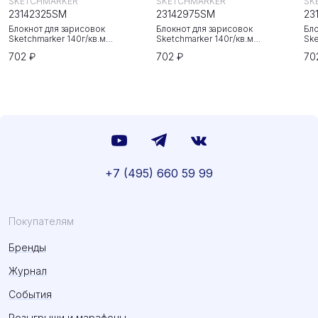
SKETCHMARKER
SKETCHMARKER
SK
23142325SM
23142975SM
23
Блокнот для зарисовок
Блокнот для зарисовок
Бло
Sketchmarker 140г/кв.м
Sketchmarker 140г/кв.м
Ske
20*20cм 80л твердая обложка
20*20cм 80л твердая обложка
20
702 ₽
702 ₽
70
Неоновая фуксия
Небесно-голубой
Зе
+7 (495) 660 59 99
Покупателям
Бренды
Журнал
События
Розыгрыши и марафоны