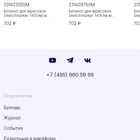
23142325SM
23142975SM
23
Блокнот для зарисовок
Блокнот для зарисовок
Бло
Sketchmarker 140г/кв.м
Sketchmarker 140г/кв.м
Ske
20*20cм 80л твердая обложка
20*20cм 80л твердая обложка
20
702 ₽
702 ₽
70
Неоновая фуксия
Небесно-голубой
Зе
+7 (495) 660 59 99
Покупателям
Бренды
Журнал
События
Розыгрыши и марафоны