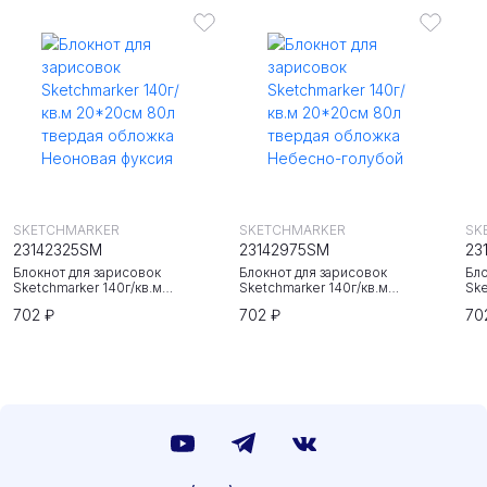
SKETCHMARKER
SKETCHMARKER
SK
23142325SM
23142975SM
23
Блокнот для зарисовок
Блокнот для зарисовок
Бло
Sketchmarker 140г/кв.м
Sketchmarker 140г/кв.м
Ske
20*20cм 80л твердая обложка
20*20cм 80л твердая обложка
20
702 ₽
702 ₽
70
Неоновая фуксия
Небесно-голубой
Зе