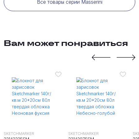
Все товары серии Masserini
Вам может понравиться
SKETCHMARKER
SKETCHMARKER
SK