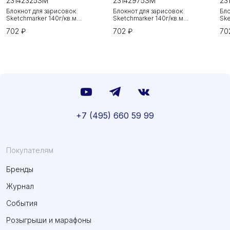
23142325SM
23142975SM
23
Блокнот для зарисовок
Блокнот для зарисовок
Бло
Sketchmarker 140г/кв.м
Sketchmarker 140г/кв.м
Ske
20*20cм 80л твердая обложка
20*20cм 80л твердая обложка
20
702 ₽
702 ₽
70
Неоновая фуксия
Небесно-голубой
Зе
+7 (495) 660 59 99
Покупателям
Бренды
Журнал
События
Розыгрыши и марафоны