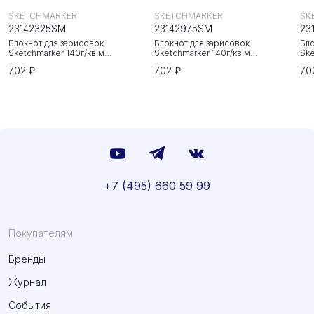
SKETCHMARKER
SKETCHMARKER
SK
23142325SM
23142975SM
23
Блокнот для зарисовок
Блокнот для зарисовок
Бло
Sketchmarker 140г/кв.м
Sketchmarker 140г/кв.м
Ske
20*20cм 80л твердая обложка
20*20cм 80л твердая обложка
20
702 ₽
702 ₽
70
Неоновая фуксия
Небесно-голубой
Зе
+7 (495) 660 59 99
Покупателям
Бренды
Журнал
События