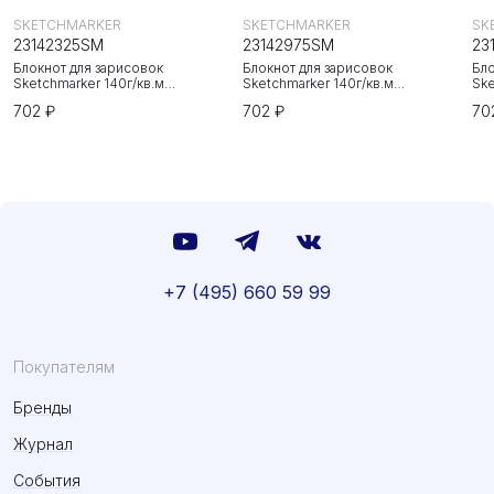
SKETCHMARKER
SKETCHMARKER
SK
23142325SM
23142975SM
23
Блокнот для зарисовок
Блокнот для зарисовок
Бло
Sketchmarker 140г/кв.м
Sketchmarker 140г/кв.м
Ske
20*20cм 80л твердая обложка
20*20cм 80л твердая обложка
20
702 ₽
702 ₽
70
Неоновая фуксия
Небесно-голубой
Зе
+7 (495) 660 59 99
Покупателям
Бренды
Журнал
События