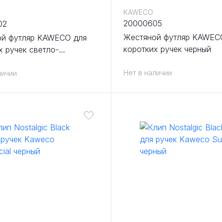
KAWECO
20000605
02
Жестяной футляр KAWEC
ой футляр KAWECO для
коротких ручек черный
х ручек светло-
вый
Нет в наличии
личии