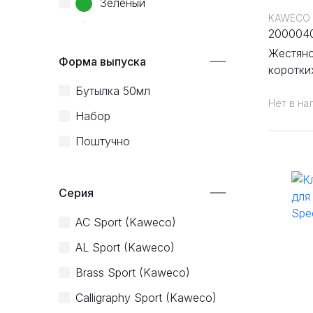
Зеленый
KAWECO
Оранжевый
200004
Жестян
Перламутровый
Форма выпуска
коротки
Розовый
коричне
Бутылка 50мл
Нет в на
Красный
Набор
Серебряный
Поштучно
Бирюзовый
Фиолетовый
Серия
Белый
AC Sport (Kaweco)
Желтый
AL Sport (Kaweco)
Бежевый
Brass Sport (Kaweco)
Бронзовый
Calligraphy Sport (Kaweco)