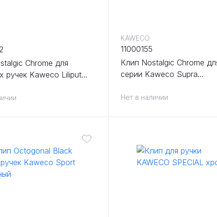
KAWECO
11000155
2
Клип Nostalgic Chrome дл
stalgic Chrome для
серии Kaweco Supra
 ручек Kaweco Liliput
хромированный
ованный
Нет в наличии
личии