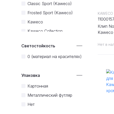
Серый
Classic Sport (Kaweco)
Frosted Sport (Kaweco)
KAWECO
1100015
Kaweco
Клип Nos
Kaweco Collection
Kaweco 
Kaweco Original
Нет в на
Светостойкость
Kaweco Sport
0 (материал на красителях)
Liliput (Kaweco)
Perkeo (Kaweco)
Упаковка
Skyline Sport (Kaweco)
Special (Kaweco)
Картонная
Student (Kaweco)
Металлический футляр
Supra (Kaweco)
Нет