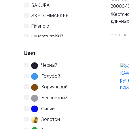
SAKURA
200004
Жестян
SKETCHMARKER
длинных
Finenolo
коричне
Нет в на
Leuchtturm1917
Цвет
Черный
Голубой
Коричневый
Бесцветный
Синий
Золотой