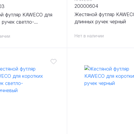
20000604
03
Жестяной футляр KAWEC
ой футляр KAWECO для
длинных ручек черный
 ручек светло-
вый
Нет в наличии
личии