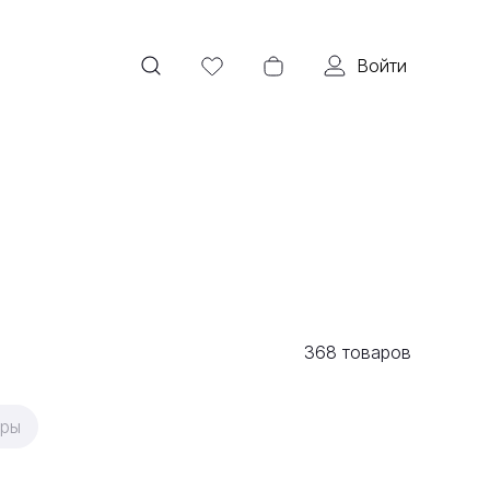
Войти
368
товаров
еры