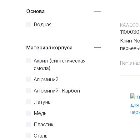
Основа
Водная
KAWECO
1100030
Клип No
Материал корпуса
перьевых
хромир
Акрил (синтетическая
Нет в на
смола)
Алюминий
Алюминий+Карбон
Латунь
Медь
Пластик
Сталь